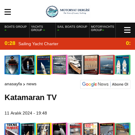
BOATS GROUP
YACHTS
SAIL BOATS GROUP
MOTORYACHTS
GROUP
GROUP
0:28
0:2
Sailing Yacht Charter
anasayfa
news
Katamaran TV
11 Aralık 2024 - 19:48