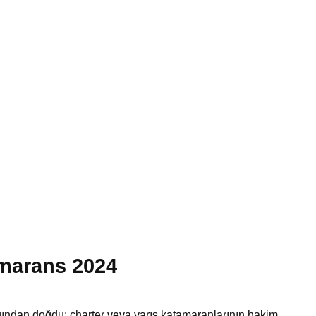
amarans 2024
ığından doğdu: charter veya yarış katamaranlarının hakim