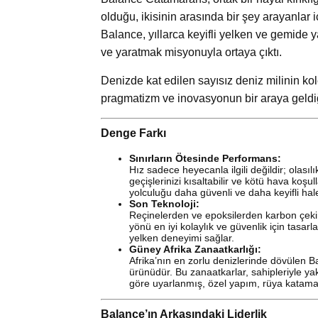
olduğu, ikisinin arasında bir şey arayanlar 
Balance, yıllarca keyifli yelken ve gemide
ve yaratmak misyonuyla ortaya çıktı.
Denizde kat edilen sayısız deniz milinin k
pragmatizm ve inovasyonun bir araya geldiğin
Denge Farkı
Sınırların Ötesinde Performans:
Hız sadece heyecanla ilgili değildir; olasıl
geçişlerinizi kısaltabilir ve kötü hava koş
yolculuğu daha güvenli ve daha keyifli hale 
Son Teknoloji:
Reçinelerden ve epoksilerden karbon çekir
yönü en iyi kolaylık ve güvenlik için tasar
yelken deneyimi sağlar.
Güney Afrika Zanaatkarlığı:
Afrika’nın en zorlu denizlerinde dövülen B
ürünüdür. Bu zanaatkarlar, sahipleriyle yakı
göre uyarlanmış, özel yapım, rüya katamar
Balance’ın Arkasındaki Liderlik