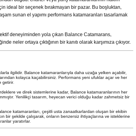
için ideal bir seçenek bırakmayan bir pazar. Bu boşluktan,
 yaşam sunan el yapımı performans katamaranları tasarlamak
olektif deneyiminden yola çıkan Balance Catamarans,
de neler ortaya çıktığının bir kanıtı olarak karşımıza çıkıyor.
ıklarla ilgilidir. Balance katamaranlarıyla daha uzağa yelken açabilir,
ullarından kolayca kaçabilirsiniz. Performans yeni ufuklar açar ve her
getirir.
deklere ve direk sistemlerine kadar, Balance katamaranlarının her
lanmıştır. Yenilikçi tasarım, heyecan verici olduğu kadar zahmetsiz bir
alance katamaranları, çeşitli usta zanaatkarlardan oluşan bir ekibin
n bir şekilde çalışarak, onların benzersiz ihtiyaçlarına ve isteklerine
anlar yaratırlar.