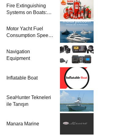
Fire Extinguishing
Systems on Boats:
The Priority of Life
and Property Safety
Motor Yacht Fuel
at Sea
Consumption Speed
Models and Prices |
Zero & 2nd Hand
Navigation
Motor Yachts 2025
Equipment
Inflatable Boat
SeaHunter Tekneleri
ile Tanışın
Manara Marine