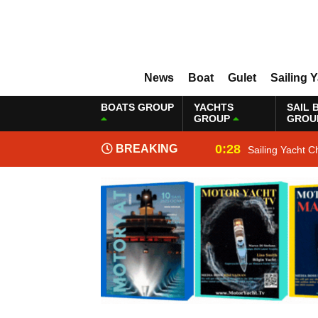
News
Boat
Gulet
Sailing 
BOATS GROUP
YACHTS
SAIL 
GROUP
GROU
0:28
BREAKING
Sailing Yacht C
NEWS