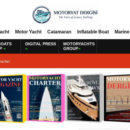
Yacht
Motor Yacht
Catamaran
Inflatable Boat
Marine
BOATS
DIGITAL PRESS
MOTORYACHTS
P
GROUP
harter